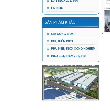
DÂY INOX 201, 304
LA INOX
SẢN PHẨM KHÁC
GIA CÔNG INOX
PHỤ KIỆN INOX
PHỤ KIỆN INOX CÔNG NGHIỆP
INOX 304, 316M 201, 310