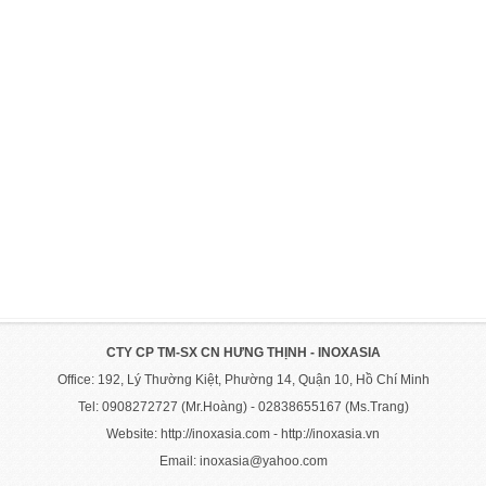
CTY CP TM-SX CN HƯNG THỊNH - INOXASIA
Office: 192, Lý Thường Kiệt, Phường 14, Quận 10, Hồ Chí Minh
Tel: 0908272727 (Mr.Hoàng) - 02838655167 (Ms.Trang)
Website: http://inoxasia.com - http://inoxasia.vn
Email: inoxasia@yahoo.com