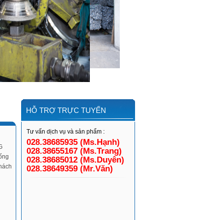
HỖ TRỢ TRỰC TUYẾN
Tư vấn dịch vụ và sản phẩm :
028.38685935 (Ms.Hạnh)
G
028.38655167 (Ms.Trang)
ống
028.38685012 (Ms.Duyên)
khách
028.38649359 (Mr.Văn)