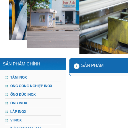
SẢN PHẨM CHÍNH
SẢN PHẨM
TẤM INOX
ỐNG CÔNG NGHIỆP INOX
ỐNG ĐÚC INOX
ỐNG INOX
LÁP INOX
V INOX