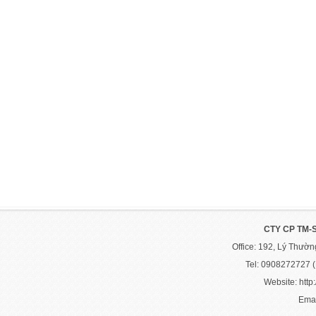
CTY CP TM-
Office: 192, Lý Thườ
Tel: 0908272727 
Website: http:
Emai