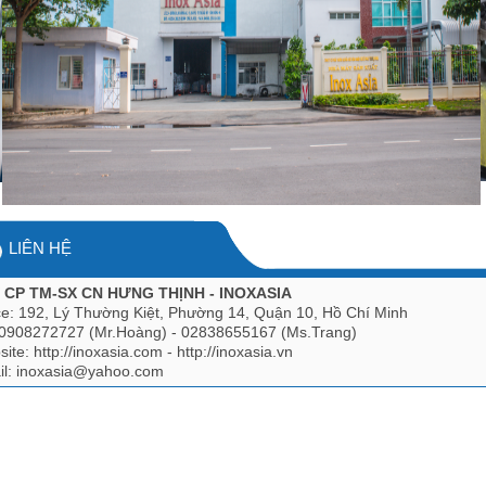
LIÊN HỆ
 CP TM-SX CN HƯNG THỊNH - INOXASIA
ce: 192, Lý Thường Kiệt, Phường 14, Quận 10, Hồ Chí Minh
 0908272727 (Mr.Hoàng) - 02838655167 (Ms.Trang)
ite: http://inoxasia.com - http://inoxasia.vn
il: inoxasia@yahoo.com