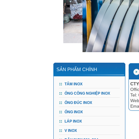
SẢN PHẨM CHÍNH
CTY
TẤM INOX
Offi
ỐNG CÔNG NGHIỆP INOX
Tel:
Webs
ỐNG ĐÚC INOX
Ema
ỐNG INOX
LÁP INOX
V INOX