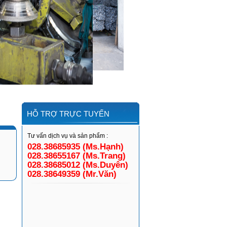
HỖ TRỢ TRỰC TUYẾN
Tư vấn dịch vụ và sản phẩm :
028.38685935 (Ms.Hạnh)
028.38655167 (Ms.Trang)
028.38685012 (Ms.Duyên)
028.38649359 (Mr.Văn)