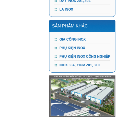
DÂY INOX 201, 304
LA INOX
SẢN PHẨM KHÁC
GIA CÔNG INOX
PHỤ KIỆN INOX
PHỤ KIỆN INOX CÔNG NGHIỆP
INOX 304, 316M 201, 310