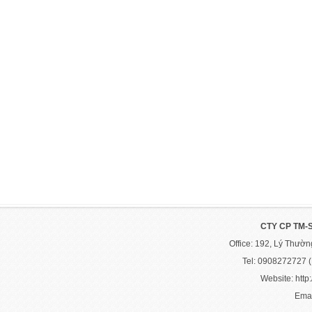
CTY CP TM-
Office: 192, Lý Thườ
Tel: 0908272727 
Website: http:
Emai