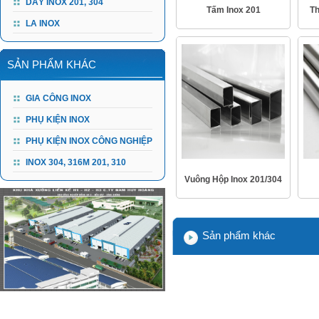
DÂY INOX 201, 304
Tấm Inox 201
Th
LA INOX
SẢN PHẨM KHÁC
GIA CÔNG INOX
PHỤ KIỆN INOX
PHỤ KIỆN INOX CÔNG NGHIỆP
INOX 304, 316M 201, 310
Vuông Hộp Inox 201/304
Sản phẩm khác