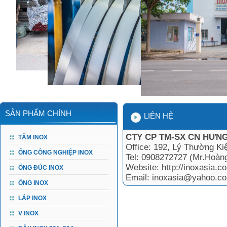
SẢN PHẨM CHÍNH
LIÊN HỆ
CTY CP TM-SX CN HƯNG
TẤM INOX
Office: 192, Lý Thường Ki
ỐNG CÔNG NGHIỆP INOX
Tel: 0908272727 (Mr.Hoàn
Website: http://inoxasia.co
ỐNG ĐÚC INOX
Email: inoxasia@yahoo.c
ỐNG INOX
LÁP INOX
V INOX