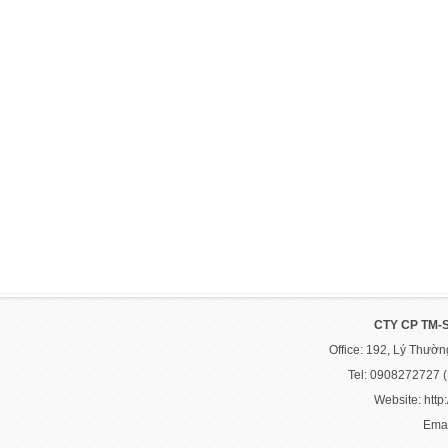
CTY CP TM-
Office: 192, Lý Thườ
Tel: 0908272727 
Website: http:
Emai