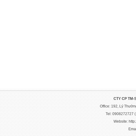
CTY CP TM-
Office: 192, Lý Thườ
Tel: 0908272727 
Website: http:
Emai