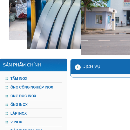
SẢN PHẨM CHÍNH
DỊCH VỤ
TẤM INOX
ỐNG CÔNG NGHIỆP INOX
ỐNG ĐÚC INOX
ỐNG INOX
LÁP INOX
V INOX