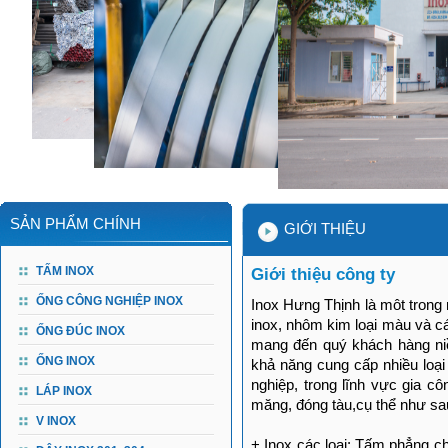
SẢN PHẨM CHÍNH
GIỚI THIỆU
TẤM INOX
Giới thiệu công ty
ỐNG CÔNG NGHIỆP INOX
Inox Hưng Thịnh là môt trong
inox, nhôm kim loại màu và cá
ỐNG ĐÚC INOX
mang đến quý khách hàng niề
ỐNG INOX
khả năng cung cấp nhiều loại
nghiệp, trong lĩnh vực gia cô
LÁP INOX
măng, đóng tàu,cụ thể như sa
V INOX
+ Inox các loại: Tấm phẳng ch