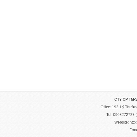
CTY CP TM-
Office: 192, Lý Thườ
Tel: 0908272727 
Website: http:
Emai