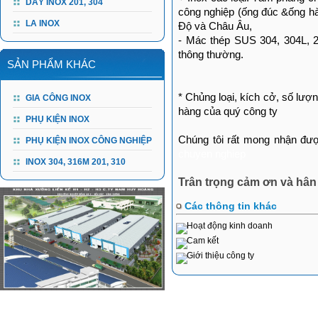
DÂY INOX 201, 304
công nghiệp (ống đúc &ống h
LA INOX
Độ và Châu Âu,
- Mác thép SUS 304, 304L, 2
thông thường.
SẢN PHẨM KHÁC
* Chủng loại, kích cở, số lượ
GIA CÔNG INOX
hàng của quý công ty
PHỤ KIỆN INOX
Chúng tôi rất mong nhận đư
PHỤ KIỆN INOX CÔNG NGHIỆP
chuyen nghiep
INOX 304, 316M 201, 310
Trân trọng cảm ơn và hâ
Các thông tin khác
Hoạt động kinh doanh
Cam kết
Giới thiệu công ty