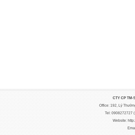
CTY CP TM-
Office: 192, Lý Thườ
Tel: 0908272727 
Website: http:
Emai