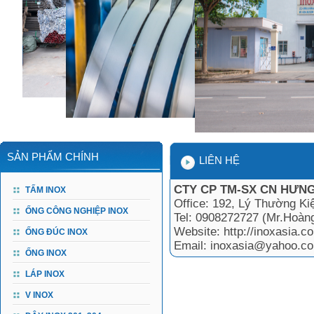
SẢN PHẨM CHÍNH
LIÊN HỆ
CTY CP TM-SX CN HƯNG
TẤM INOX
Office: 192, Lý Thường Ki
ỐNG CÔNG NGHIỆP INOX
Tel: 0908272727 (Mr.Hoàn
Website: http://inoxasia.co
ỐNG ĐÚC INOX
Email: inoxasia@yahoo.c
ỐNG INOX
LÁP INOX
V INOX