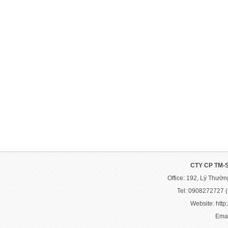
CTY CP TM-
Office: 192, Lý Thườ
Tel: 0908272727 
Website: http:
Emai