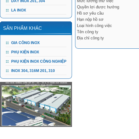
Mức lương thử việc
DÂY INOX 201, 304
Quyền lợi được hưởng
LA INOX
Hồ sơ yêu cầu
Hạn nộp hồ sơ
Loại hình công việc
SẢN PHẨM KHÁC
Tên công ty
Địa chỉ công ty
GIA CÔNG INOX
PHỤ KIỆN INOX
PHỤ KIỆN INOX CÔNG NGHIỆP
INOX 304, 316M 201, 310