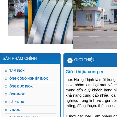
SẢN PHẨM CHÍNH
GIỚI THIỆU
TẤM INOX
Giới thiệu công ty
ỐNG CÔNG NGHIỆP INOX
Inox Hưng Thịnh là môt trong
inox, nhôm kim loại màu và cá
ỐNG ĐÚC INOX
mang đến quý khách hàng niề
ỐNG INOX
khả năng cung cấp nhiều loại
nghiệp, trong lĩnh vực gia cô
LÁP INOX
măng, đóng tàu,cụ thể như sa
V INOX
+ Inox các loại: Tấm phẳng ch