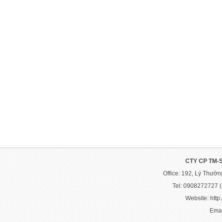
CTY CP TM-
Office: 192, Lý Thườ
Tel: 0908272727 
Website: http:
Emai