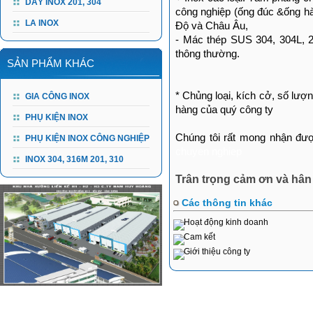
DÂY INOX 201, 304
công nghiệp (ống đúc &ống h
LA INOX
Độ và Châu Âu,
- Mác thép SUS 304, 304L, 2
thông thường.
SẢN PHẨM KHÁC
* Chủng loại, kích cở, số lượ
GIA CÔNG INOX
hàng của quý công ty
PHỤ KIỆN INOX
Chúng tôi rất mong nhận đư
PHỤ KIỆN INOX CÔNG NGHIỆP
chuyen nghiep
INOX 304, 316M 201, 310
Trân trọng cảm ơn và hâ
Các thông tin khác
Hoạt động kinh doanh
Cam kết
Giới thiệu công ty