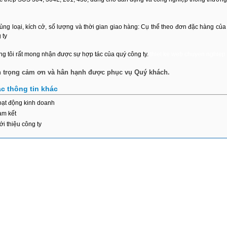
ủng loại, kích cở, số lượng và thời gian giao hàng: Cụ thể theo đơn đặc hàng của
 ty
g tôi rất mong nhận được sự hợp tác của quý công ty.
thiet ke web chuyen nghiep
n trọng cảm ơn và hân hạnh được phục vụ Quý khách.
c thông tin khác
ạt động kinh doanh
m kết
ới thiệu công ty