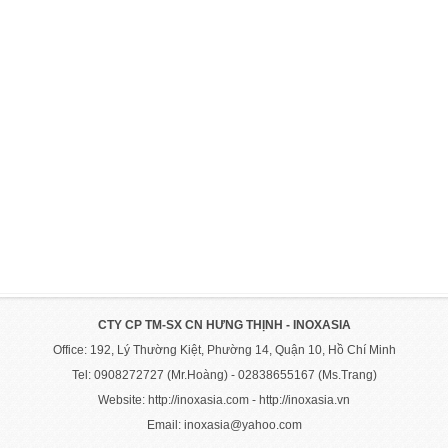
CTY CP TM-SX CN HƯNG THỊNH - INOXASIA
Office: 192, Lý Thường Kiệt, Phường 14, Quận 10, Hồ Chí Minh
Tel: 0908272727 (Mr.Hoàng) - 02838655167 (Ms.Trang)
Website: http://inoxasia.com - http://inoxasia.vn
Email: inoxasia@yahoo.com