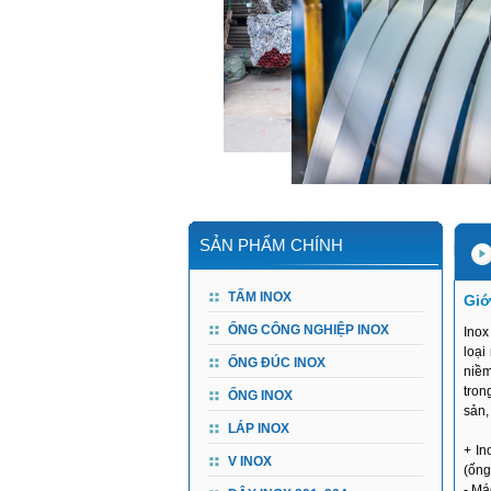
SẢN PHẨM CHÍNH
TẤM INOX
Giớ
ỐNG CÔNG NGHIỆP INOX
Inox
loại
ỐNG ĐÚC INOX
niềm
tron
ỐNG INOX
sản,
LÁP INOX
+ In
V INOX
(ống
- Má