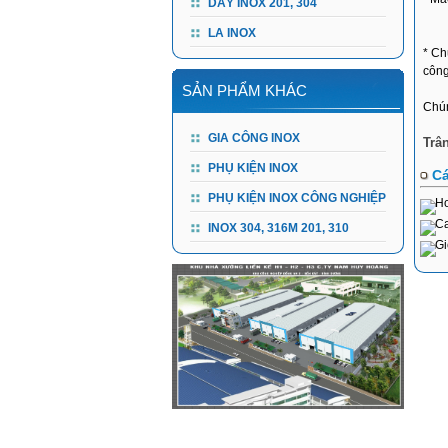
DÂY INOX 201, 304
LA INOX
* Ch
công
SẢN PHẨM KHÁC
Chún
GIA CÔNG INOX
Trâ
PHỤ KIỆN INOX
Cá
PHỤ KIỆN INOX CÔNG NGHIỆP
Ho
Ca
INOX 304, 316M 201, 310
Gi