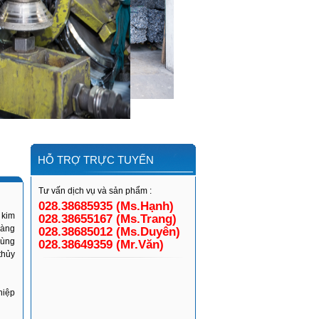
HỖ TRỢ TRỰC TUYẾN
Tư vấn dịch vụ và sản phẩm :
028.38685935 (Ms.Hạnh)
 kim
028.38655167 (Ms.Trang)
hàng
028.38685012 (Ms.Duyên)
dùng
028.38649359 (Mr.Văn)
thủy
hiệp
.