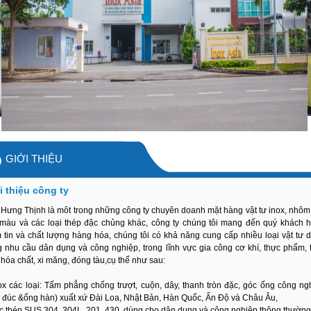
GIỚI THIỆU
i thiệu công ty
 Hưng Thịnh là môt trong những công ty chuyên doanh mặt hàng vật tư inox, nhôm
 màu và các loại thép đặc chủng khác, công ty chúng tôi mang đến quý khách 
 tin và chất lượng hàng hóa, chúng tôi có khả năng cung cấp nhiều loại vật tư 
g nhu cầu dân dụng và công nghiệp, trong lĩnh vực gia công cơ khí, thực phẩm, 
 hóa chất, xi măng, đóng tàu,cụ thể như sau:
ox các loại: Tấm phẳng chống trượt, cuộn, dây, thanh tròn đặc, góc ống công ng
 đúc &ống hàn) xuất xứ Đài Loa, Nhật Bản, Hàn Quốc, Ấn Độ và Châu Âu,
c thép SUS 304, 304L, 201, 430, dùng cho dân dụng và công nghiệp thông thường