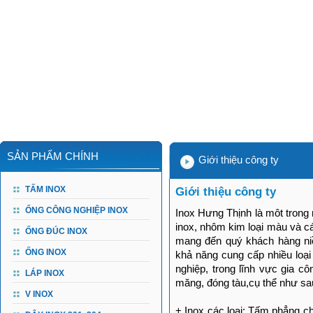
SẢN PHẨM CHÍNH
Giới thiệu công ty
TẤM INOX
Giới thiệu công ty
ỐNG CÔNG NGHIỆP INOX
Inox Hưng Thịnh là môt trong
inox, nhôm kim loại màu và cá
ỐNG ĐÚC INOX
mang đến quý khách hàng niề
ỐNG INOX
khả năng cung cấp nhiều loại
nghiệp, trong lĩnh vực gia cô
LÁP INOX
măng, đóng tàu,cụ thể như sa
V INOX
+ Inox các loại: Tấm phẳng ch