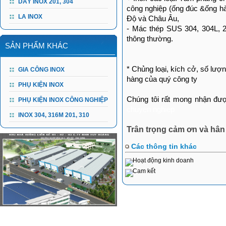
DÂY INOX 201, 304
công nghiệp (ống đúc &ống h
LA INOX
Độ và Châu Âu,
- Mác thép SUS 304, 304L, 2
thông thường.
SẢN PHẨM KHÁC
* Chủng loại, kích cở, số lượ
GIA CÔNG INOX
hàng của quý công ty
PHỤ KIỆN INOX
Chúng tôi rất mong nhận đư
PHỤ KIỆN INOX CÔNG NGHIỆP
chuyen nghiep
INOX 304, 316M 201, 310
Trân trọng cảm ơn và hâ
Các thông tin khác
Hoạt động kinh doanh
Cam kết