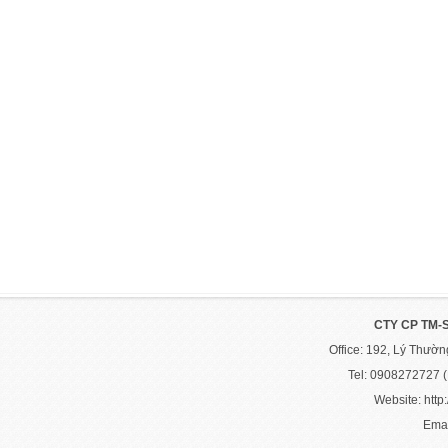
CTY CP TM-
Office: 192, Lý Thườ
Tel: 0908272727 
Website: http:
Emai