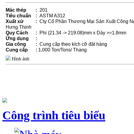
Mác thép
:
201
Tiêu chuẩn
:
ASTM A312
Xuất xứ
:
Cty Cổ Phần Thương Mại Sản Xuất Công N
Hưng Thịnh
Quy Cách
:
Phi (21.34 -> 219.08)mm x Dày >=1.8mm
Ứng dụng
:
Gia công
:
Cung cấp theo kích cỡ đặt hàng
Cung cấp
:
1,000 Ton/Tons/ Thang
Hình ảnh
Công trình tiêu biểu