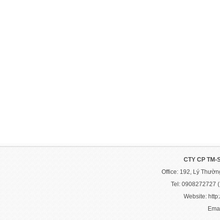
CTY CP TM-
Office: 192, Lý Thườ
Tel: 0908272727 
Website: http:
Emai