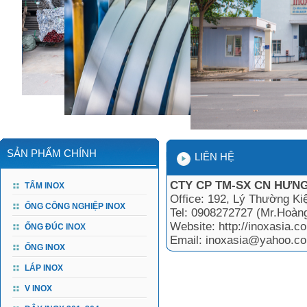
SẢN PHẨM CHÍNH
LIÊN HỆ
CTY CP TM-SX CN HƯNG
TẤM INOX
Office: 192, Lý Thường Ki
ỐNG CÔNG NGHIỆP INOX
Tel: 0908272727 (Mr.Hoàn
Website: http://inoxasia.co
ỐNG ĐÚC INOX
Email: inoxasia@yahoo.c
ỐNG INOX
LÁP INOX
V INOX