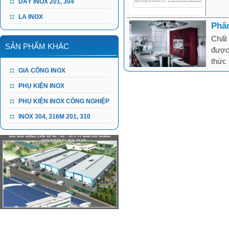
DÂY INOX 201, 304
LA INOX
Phân
Chất 
SẢN PHẨM KHÁC
được 
thức 
GIA CÔNG INOX
PHỤ KIỆN INOX
PHỤ KIỆN INOX CÔNG NGHIỆP
INOX 304, 316M 201, 310