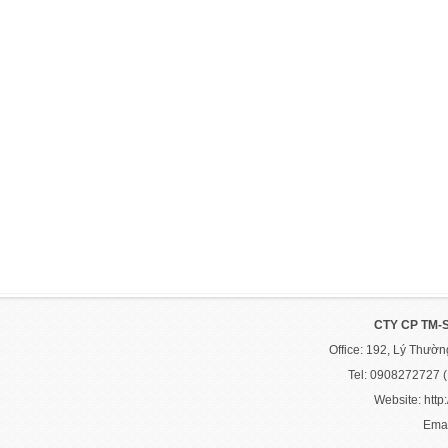
CTY CP TM-
Office: 192, Lý Thườ
Tel: 0908272727 
Website: http:
Emai