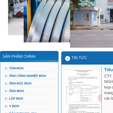
SẢN PHẨM CHÍNH
TIN TỨC
TẤM INOX
Tiêu
CTY
ỐNG CÔNG NGHIỆP INOX
NGHI
ỐNG ĐÚC INOX
hợp q
ỐNG INOX
mang
các b
LÁP INOX
V INOX