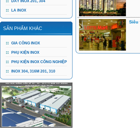
DÂY INOX 201, 304
LA INOX
Siêu
SẢN PHẨM KHÁC
GIA CÔNG INOX
PHỤ KIỆN INOX
PHỤ KIỆN INOX CÔNG NGHIỆP
INOX 304, 316M 201, 310