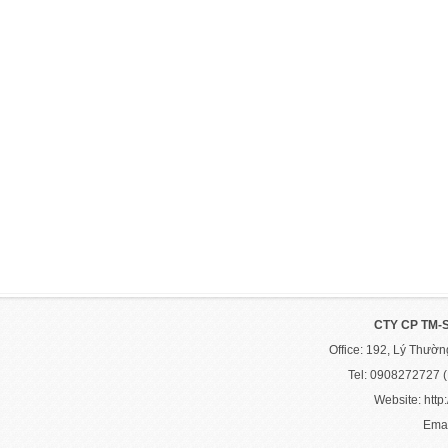
CTY CP TM-
Office: 192, Lý Thườ
Tel: 0908272727 
Website: http:
Emai