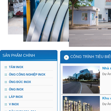
SẢN PHẨM CHÍNH
CÔNG TRÌNH TIÊU BI
TẤM INOX
Nhà 
Dự Án
ỐNG CÔNG NGHIỆP INOX
ỐNG ĐÚC INOX
ỐNG INOX
LÁP INOX
Khu 
Dự Án:
V INOX