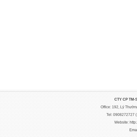
CTY CP TM-
Office: 192, Lý Thườ
Tel: 0908272727 
Website: http:
Emai