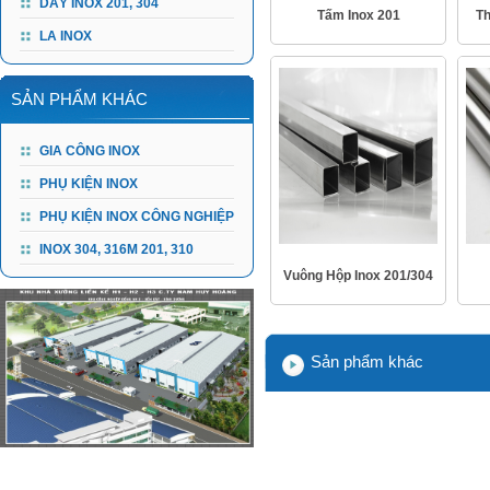
DÂY INOX 201, 304
Tấm Inox 201
Th
LA INOX
SẢN PHẨM KHÁC
GIA CÔNG INOX
PHỤ KIỆN INOX
PHỤ KIỆN INOX CÔNG NGHIỆP
INOX 304, 316M 201, 310
Vuông Hộp Inox 201/304
Sản phẩm khác