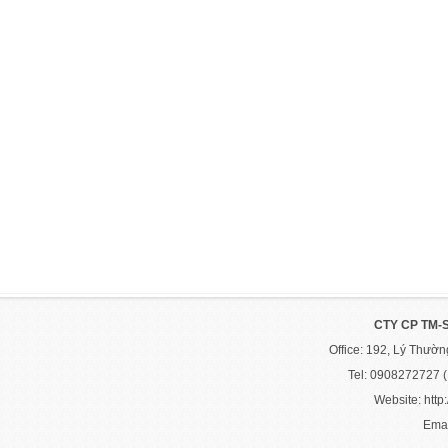
CTY CP TM-
Office: 192, Lý Thườ
Tel: 0908272727 
Website: http:
Emai