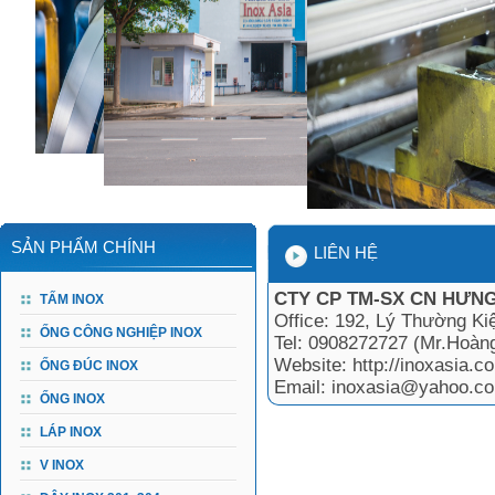
SẢN PHẨM CHÍNH
LIÊN HỆ
CTY CP TM-SX CN HƯNG
TẤM INOX
Office: 192, Lý Thường Ki
ỐNG CÔNG NGHIỆP INOX
Tel: 0908272727 (Mr.Hoàn
Website: http://inoxasia.co
ỐNG ĐÚC INOX
Email: inoxasia@yahoo.c
ỐNG INOX
LÁP INOX
V INOX