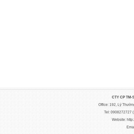
CTY CP TM-
Office: 192, Lý Thườ
Tel: 0908272727 
Website: http:
Emai