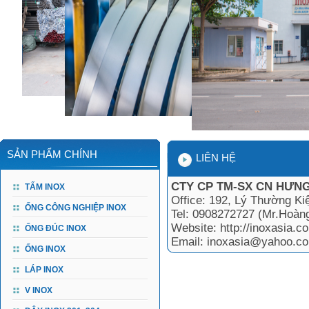
SẢN PHẨM CHÍNH
LIÊN HỆ
CTY CP TM-SX CN HƯNG
TẤM INOX
Office: 192, Lý Thường Ki
ỐNG CÔNG NGHIỆP INOX
Tel: 0908272727 (Mr.Hoàn
Website: http://inoxasia.co
ỐNG ĐÚC INOX
Email: inoxasia@yahoo.c
ỐNG INOX
LÁP INOX
V INOX