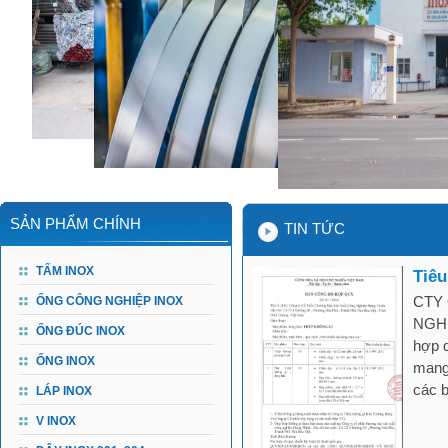
SẢN PHẨM CHÍNH
TIN TỨC
TẤM INOX
Tiêu
CTY
ỐNG CÔNG NGHIỆP INOX
NGHI
ỐNG ĐÚC INOX
hợp q
ỐNG INOX
mang
các b
LÁP INOX
V INOX