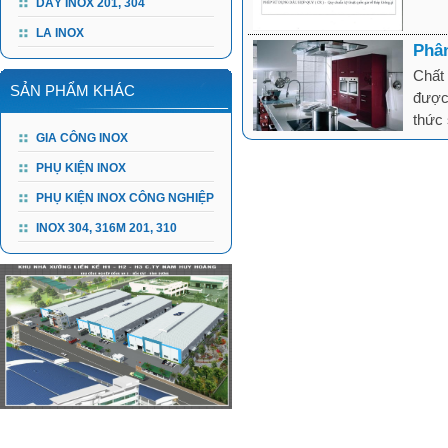
DÂY INOX 201, 304
LA INOX
Phân
Chất 
SẢN PHẨM KHÁC
được 
thức 
GIA CÔNG INOX
PHỤ KIỆN INOX
PHỤ KIỆN INOX CÔNG NGHIỆP
INOX 304, 316M 201, 310