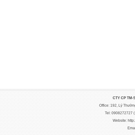
CTY CP TM-
Office: 192, Lý Thườ
Tel: 0908272727 
Website: http:
Emai