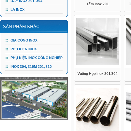
DÂY INOX 201, 304
Tấm Inox 201
T
LA INOX
SẢN PHẨM KHÁC
GIA CÔNG INOX
PHỤ KIỆN INOX
PHỤ KIỆN INOX CÔNG NGHIỆP
INOX 304, 316M 201, 310
Vuông Hộp Inox 201/304