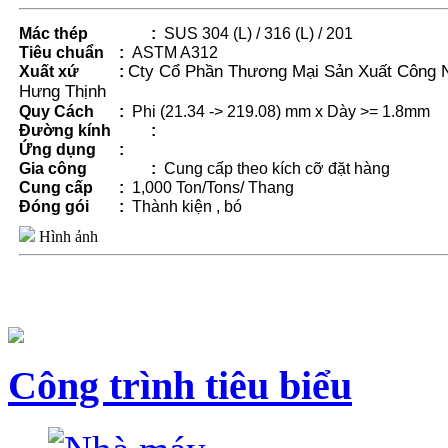
Mác thép
:
SUS 304 (L) / 316 (L) / 201
Tiêu chuẩn
:
ASTM A312
Xuất xứ
:
Cty Cổ Phần Thương Mại Sản Xuất Công 
Hưng Thịnh
Quy Cách
:
Phi (21.34 -> 219.08) mm x Dày >= 1.8mm
Đường kính
:
Ứng dụng
:
Gia công
:
Cung cấp theo kích cỡ đặt hàng
Cung cấp
:
1,000 Ton/Tons/ Thang
Đóng gói
:
Thành kiện , bó
Hình ảnh
Công trình tiêu biểu